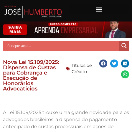
Nova Lei 15.109/2025:
Títulos de
Dispensa de Custas
Crédito
para Cobrança e
Execução de
Honorários
Advocatícios
A Lei 15.109/2025 trouxe uma grande novidade para os
advogados brasileiros: a dispensa do pagamento
antecipado de custas processuais em ações de