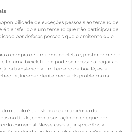
ais
inoponibilidade de exceções pessoais ao terceiro de
e é transferido a um terceiro que não participou da
judicado por defesas pessoais que o emitente ou o
ara a compra de uma motocicleta e, posteriormente,
 foi uma bicicleta, ele pode se recusar a pagar ao
já foi transferido a um terceiro de boa fé, este
r do cheque, independentemente do problema na
do o título é transferido com a ciência do
emas no título, como a sustação do cheque por
ordo comercial. Nesse caso, a jurisprudência
a fé, podendo, assim, ser alvo de exceções pessoais.