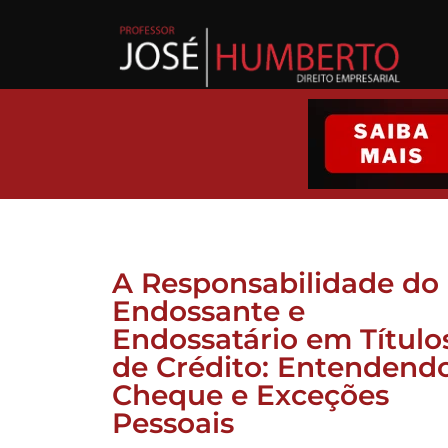
A Responsabilidade do
Endossante e
Endossatário em Título
de Crédito: Entendend
Cheque e Exceções
Pessoais