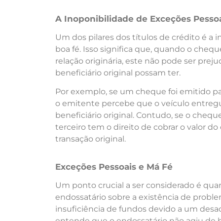
A Inoponibilidade de Exceções Pesso
Um dos pilares dos títulos de crédito é a 
boa fé. Isso significa que, quando o chequ
relação originária, este não pode ser pre
beneficiário original possam ter.
Por exemplo, se um cheque foi emitido p
o emitente percebe que o veículo entregue
beneficiário original. Contudo, se o cheque 
terceiro tem o direito de cobrar o valo
transação original.
Exceções Pessoais e Má Fé
Um ponto crucial a ser considerado é quan
endossatário sobre a existência de probl
insuficiência de fundos devido a um desac
entende que o endossatário não agiu de bo