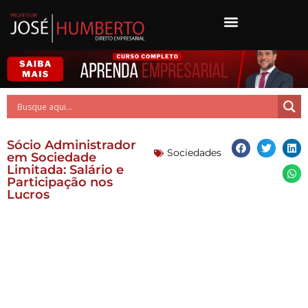
Sócio Administrador
Sociedades
em Sociedade
Limitada: Salário e
Participação nos
Lucros