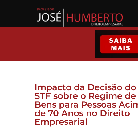
Impacto da Decisão do
STF sobre o Regime de
Bens para Pessoas Aci
de 70 Anos no Direito
Empresarial