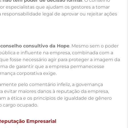
as
não têm poder de decisão formal
. O conselho
r especialistas que ajudam os gestores a tomar
responsabilidade legal de aprovar ou rejeitar ações
o
conselho consultivo da Hope
. Mesmo sem o poder
 pública e influente na empresa, combinada com a
 que fosse necessário agir para proteger a imagem da
rma de garantir que a empresa permanecesse
rnança corporativa exige.
amente pelo comentário infeliz, a governança
a evitar maiores danos à reputação da empresa,
 a ética e os princípios de igualdade de gênero
o cargo ocupado.
Reputação Empresarial