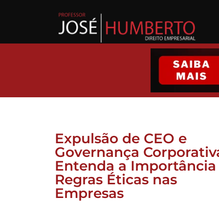
Expulsão de CEO e
Governança Corporativ
Entenda a Importância
Regras Éticas nas
Empresas