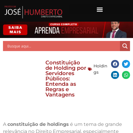
Constituição
Holdin
de Holding por
gs
Servidores
Públicos:
Entenda as
Regras e
Vantagens
A
constituição de holdings
é um tema de grande
relevância no Direito Empresarial, especialmente