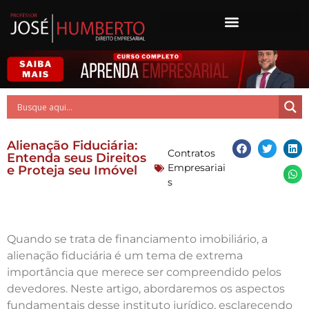
Alienação Fiduciária:
Contratos
Entenda seus Direitos
Empresariai
e Proteja seu Imóvel
s
Quando se trata de financiamento imobiliário, a
alienação fiduciária é um tema de extrema
importância que merece ser compreendido pelos
devedores. Neste artigo, abordaremos os aspectos
fundamentais desse instituto jurídico, esclarecendo