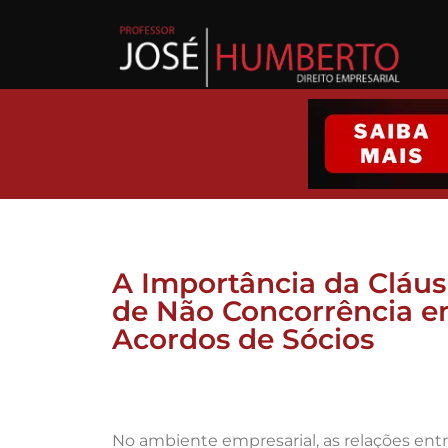
A Importância da Cláus
de Não Concorrência 
Acordos de Sócios
No ambiente empresarial, as relações entr