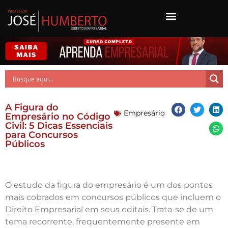
A Figura do
Empresário
Empresário no Código
Civil: 5 Dicas Essenciais
para Concursos
Públicos
O estudo da figura do empresário é um dos pontos
mais cobrados em concursos públicos que incluem o
Direito Empresarial em seus editais. Trata-se de um
tema recorrente, frequentemente presente em