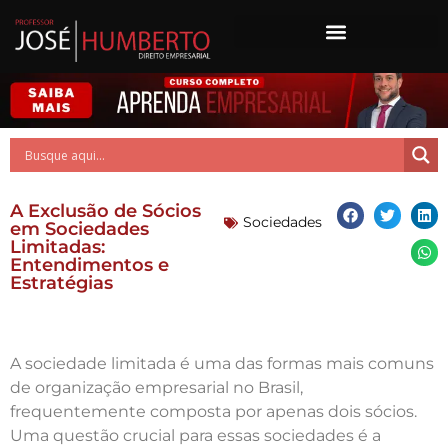
A Exclusão de Sócios
Sociedades
em Sociedades
Limitadas:
Entendimentos e
Estratégias
A sociedade limitada é uma das formas mais comuns
de organização empresarial no Brasil,
frequentemente composta por apenas dois sócios.
Uma questão crucial para essas sociedades é a