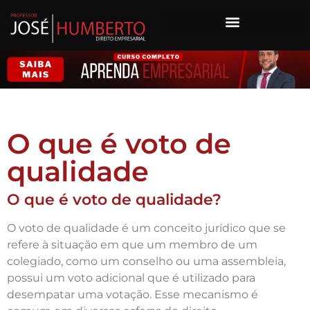
O que é voto de
qualidade
O que é voto de qualidade?
O voto de qualidade é um conceito jurídico que se
refere à situação em que um membro de um
colegiado, como um conselho ou uma assembleia,
possui um voto adicional que é utilizado para
desempatar uma votação. Esse mecanismo é