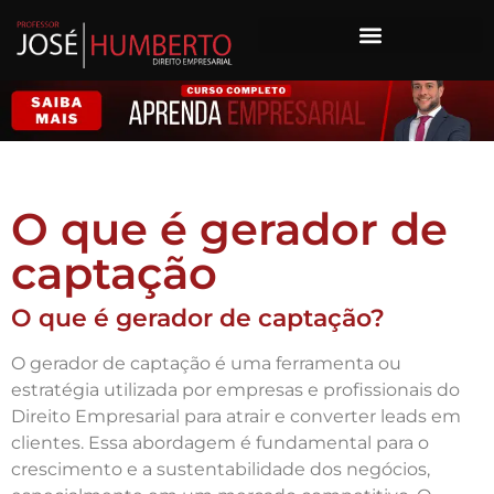
O que é gerador de
captação
O que é gerador de captação?
O gerador de captação é uma ferramenta ou
estratégia utilizada por empresas e profissionais do
Direito Empresarial para atrair e converter leads em
clientes. Essa abordagem é fundamental para o
crescimento e a sustentabilidade dos negócios,