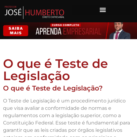
O que é Teste de
Legislação
O que é Teste de Legislação?
O Teste de Legislação é um procedimento jurídico
que visa avaliar a conformidade de normas e
regulamentos com a legislação superior, como a
Constituição Federal. Esse teste é fundamental para
garantir que as leis criadas por órgãos legislativos