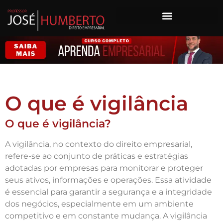
O que é vigilância
O que é vigilância?
A vigilância, no contexto do direito empresarial,
refere-se ao conjunto de práticas e estratégias
adotadas por empresas para monitorar e proteger
seus ativos, informações e operações. Essa atividade
é essencial para garantir a segurança e a integridade
dos negócios, especialmente em um ambiente
competitivo e em constante mudança. A vigilância