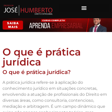
O que é prática
jurídica
O que é prática jurídica?
A prática jurídica refere-se à aplicação do
conhecimento jurídico em situações concretas,
envolvendo a atuação de profissionais do Direito em
diversas áreas, como consultoria, contencioso,
mediação e arbitragem. É um campo dinâmico que