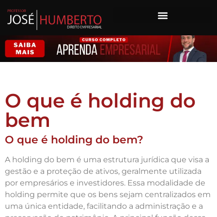
O que é holding do
bem
O que é holding do bem?
A holding do bem é uma estrutura jurídica que visa a
gestão e a proteção de ativos, geralmente utilizada
por empresários e investidores. Essa modalidade de
holding permite que os bens sejam centralizados em
uma única entidade, facilitando a administração e a