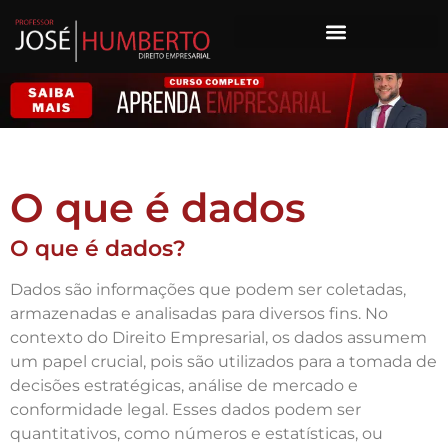
O que é dados
O que é dados?
Dados são informações que podem ser coletadas,
armazenadas e analisadas para diversos fins. No
contexto do Direito Empresarial, os dados assumem
um papel crucial, pois são utilizados para a tomada de
decisões estratégicas, análise de mercado e
conformidade legal. Esses dados podem ser
quantitativos, como números e estatísticas, ou