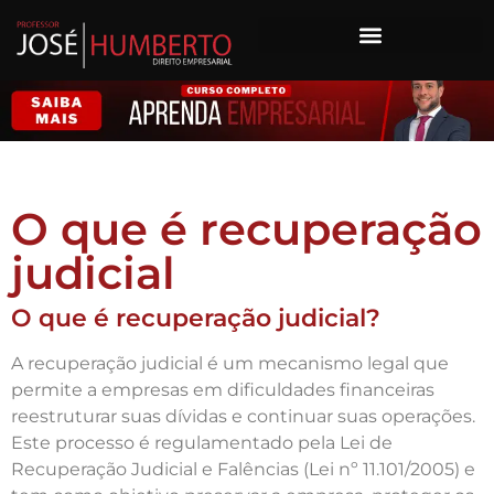
O que é recuperação
judicial
O que é recuperação judicial?
A recuperação judicial é um mecanismo legal que
permite a empresas em dificuldades financeiras
reestruturar suas dívidas e continuar suas operações.
Este processo é regulamentado pela Lei de
Recuperação Judicial e Falências (Lei nº 11.101/2005) e