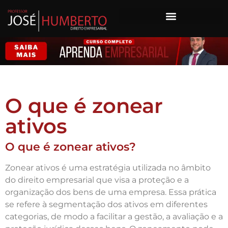
O que é zonear
ativos
O que é zonear ativos?
Zonear ativos é uma estratégia utilizada no âmbito
do direito empresarial que visa a proteção e a
organização dos bens de uma empresa. Essa prática
se refere à segmentação dos ativos em diferentes
categorias, de modo a facilitar a gestão, a avaliação e a