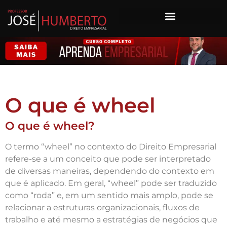
O que é wheel
O que é wheel?
O termo “wheel” no contexto do Direito Empresarial
refere-se a um conceito que pode ser interpretado
de diversas maneiras, dependendo do contexto em
que é aplicado. Em geral, “wheel” pode ser traduzido
como “roda” e, em um sentido mais amplo, pode se
relacionar a estruturas organizacionais, fluxos de
trabalho e até mesmo a estratégias de negócios que