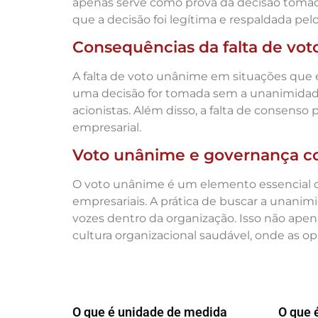
apenas serve como prova da decisão tomada
que a decisão foi legítima e respaldada pel
Consequências da falta de vo
A falta de voto unânime em situações que e
uma decisão for tomada sem a unanimidade 
acionistas. Além disso, a falta de consenso
empresarial.
Voto unânime e governança co
O voto unânime é um elemento essencial da 
empresariais. A prática de buscar a unani
vozes dentro da organização. Isso não ape
cultura organizacional saudável, onde as opi
O que é unidade de medida
O que 