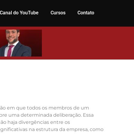
Canal do YouTube
Cursos
Contato
uação em que todos os membros de um
bre uma determinada deliberação. Essa
o haja divergências entre os
nificativas na estrutura da empresa, como