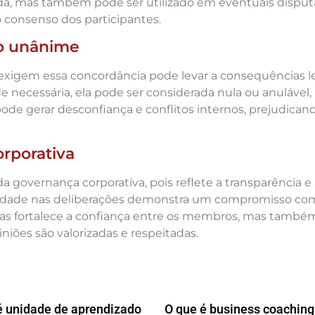
, mas também pode ser utilizado em eventuais disputas
o consenso dos participantes.
to unânime
xigem essa concordância pode levar a consequências lega
necessária, ela pode ser considerada nula ou anulável, 
 pode gerar desconfiança e conflitos internos, prejudican
rporativa
governança corporativa, pois reflete a transparência e
midade nas deliberações demonstra um compromisso com 
nas fortalece a confiança entre os membros, mas també
niões são valorizadas e respeitadas.
é unidade de aprendizado
O que é business coaching