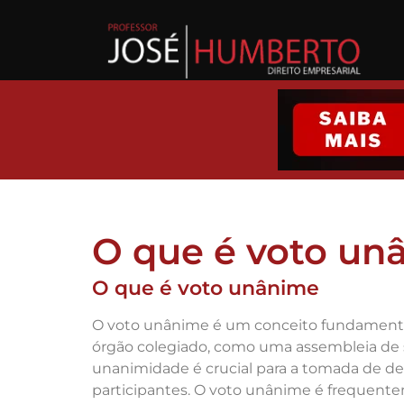
O que é voto un
O que é voto unânime
O voto unânime é um conceito fundamental
órgão colegiado, como uma assembleia de 
unanimidade é crucial para a tomada de de
participantes. O voto unânime é frequent