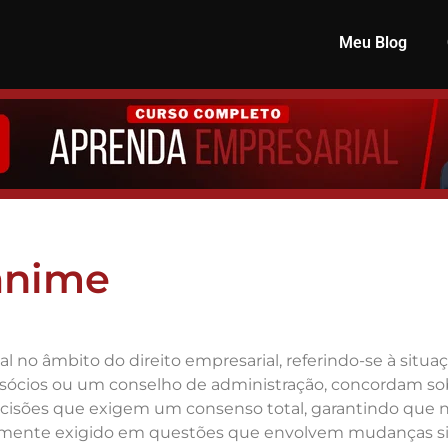
Meu Blog
ânime
 no âmbito do direito empresarial, referindo-se à sit
sócios ou um conselho de administração, concordam so
cisões que exigem um consenso total, garantindo que nã
emente exigido em questões que envolvem mudanças sig