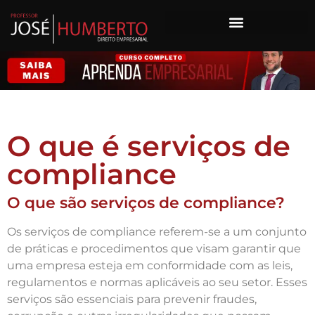
O que é serviços de
compliance
O que são serviços de compliance?
Os serviços de compliance referem-se a um conjunto
de práticas e procedimentos que visam garantir que
uma empresa esteja em conformidade com as leis,
regulamentos e normas aplicáveis ao seu setor. Esses
serviços são essenciais para prevenir fraudes,