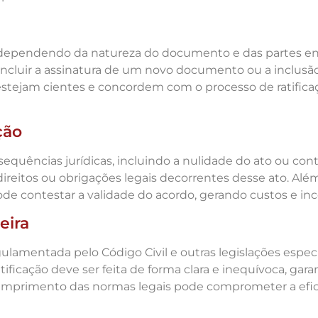
dependendo da natureza do documento e das partes envol
incluir a assinatura de um novo documento ou a inclusão
 estejam cientes e concordem com o processo de ratific
ção
onsequências jurídicas, incluindo a nulidade do ato ou co
direitos ou obrigações legais decorrentes desse ato. Além
ode contestar a validade do acordo, gerando custos e inc
eira
gulamentada pelo Código Civil e outras legislações espec
ratificação deve ser feita de forma clara e inequívoca, 
umprimento das normas legais pode comprometer a eficác