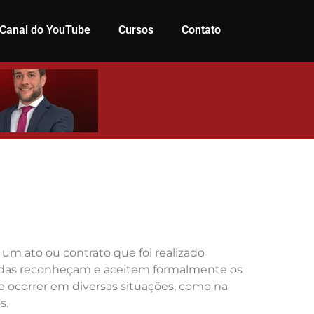
Canal do YouTube
Cursos
Contato
 um ato ou contrato que foi realizado
lvidas reconheçam e aceitem formalmente os
de ocorrer em diversas situações, como na
s.