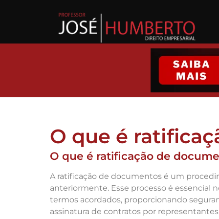
O que é ratific
O que é ratificação de docum
A ratificação de documentos é um procedimen
anteriormente. Esse processo é essencial 
termos acordados, proporcionando segurança
assinatura de contratos por representantes