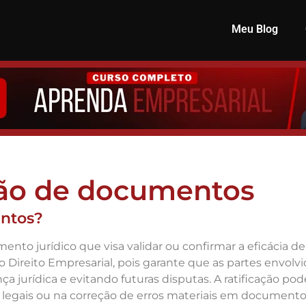
Meu Blog
ação de documentos
entos?
to jurídico que visa validar ou confirmar a eficácia de
no Direito Empresarial, pois garante que as partes envo
 jurídica e evitando futuras disputas. A ratificação po
 legais ou na correção de erros materiais em documento