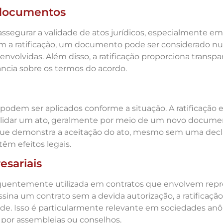
e documentos
 assegurar a validade de atos jurídicos, especialmente
m a ratificação, um documento pode ser considerado nul
s envolvidas. Além disso, a ratificação proporciona trans
ncia sobre os termos do acordo.
 podem ser aplicados conforme a situação. A ratificação
idar um ato, geralmente por meio de um novo documento 
ue demonstra a aceitação do ato, mesmo sem uma decla
êm efeitos legais.
esariais
requentemente utilizada em contratos que envolvem repr
ina um contrato sem a devida autorização, a ratificaç
dade. Isso é particularmente relevante em sociedades an
s por assembleias ou conselhos.