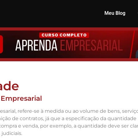
Meu Blog
ade
 Empresarial
sarial, refere-se à medida ou ao volume de bens, serviço
inição de contratos, já que a especificação da quantidad
compra e venda, por exemplo, a quantidade deve ser cla
udiciais.