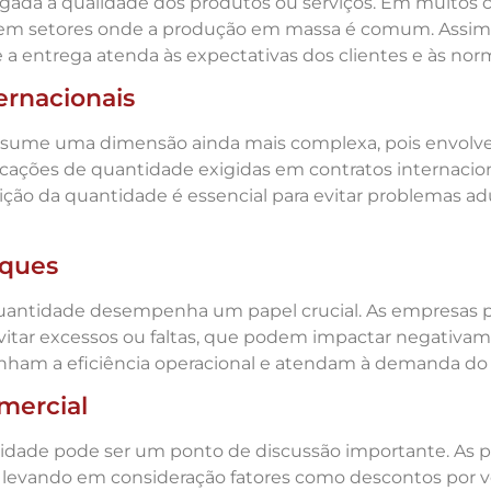
ada à qualidade dos produtos ou serviços. Em muitos 
em setores onde a produção em massa é comum. Assim,
 a entrega atenda às expectativas dos clientes e às norm
ernacionais
ssume uma dimensão ainda mais complexa, pois envolve 
cações de quantidade exigidas em contratos internacio
inição da quantidade é essencial para evitar problemas a
oques
quantidade desempenha um papel crucial. As empresas 
evitar excessos ou faltas, que podem impactar negativa
ham a eficiência operacional e atendam à demanda do 
mercial
tidade pode ser um ponto de discussão importante. As 
 levando em consideração fatores como descontos por 