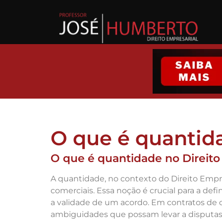
O que é quantid
O que é quantidade no Direito
A quantidade, no contexto do Direito Empre
comerciais. Essa noção é crucial para a def
a validade de um acordo. Em contratos de 
ambiguidades que possam levar a disputas j