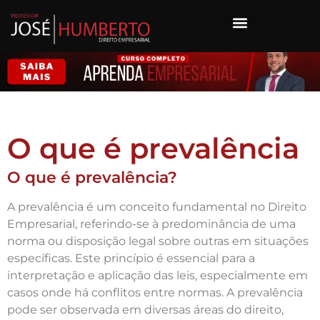
O que é prevalência
O que é prevalência?
A prevalência é um conceito fundamental no Direito
Empresarial, referindo-se à predominância de uma
norma ou disposição legal sobre outras em situações
específicas. Este princípio é essencial para a
interpretação e aplicação das leis, especialmente em
casos onde há conflitos entre normas. A prevalência
pode ser observada em diversas áreas do direito,