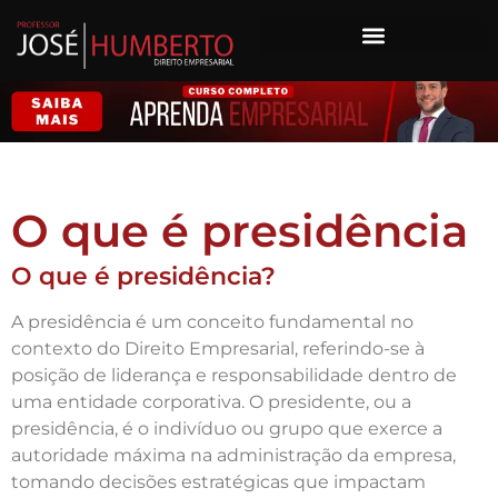
O que é presidência
O que é presidência?
A presidência é um conceito fundamental no
contexto do Direito Empresarial, referindo-se à
posição de liderança e responsabilidade dentro de
uma entidade corporativa. O presidente, ou a
presidência, é o indivíduo ou grupo que exerce a
autoridade máxima na administração da empresa,
tomando decisões estratégicas que impactam