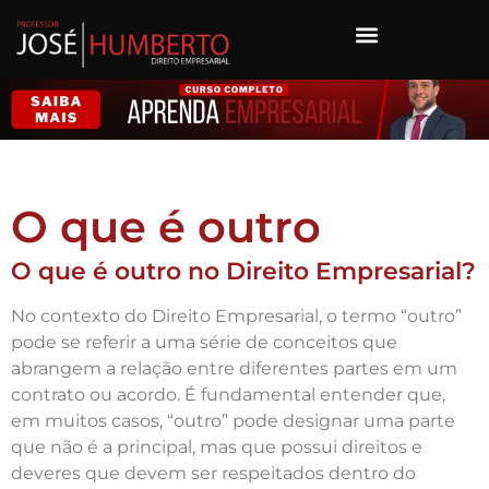
O que é outro
O que é outro no Direito Empresarial?
No contexto do Direito Empresarial, o termo “outro”
pode se referir a uma série de conceitos que
abrangem a relação entre diferentes partes em um
contrato ou acordo. É fundamental entender que,
em muitos casos, “outro” pode designar uma parte
que não é a principal, mas que possui direitos e
deveres que devem ser respeitados dentro do