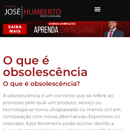
O que é
obsolescência
O que é obsolescência?
A obsolescência é um conceito que se refere ao
processo pelo qual um produto, serviço ou
tecnologia se torna ultrapassado ou menos útil em
comparação com novas alternativas disponíveis no
mercado. Este fenômeno pode ocorrer devido a