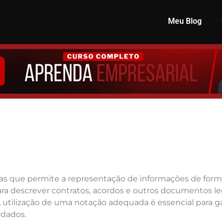
Meu Blog
s que permite a representação de informações de forma 
ara descrever contratos, acordos e outros documentos le
A utilização de uma notação adequada é essencial para ga
dados.