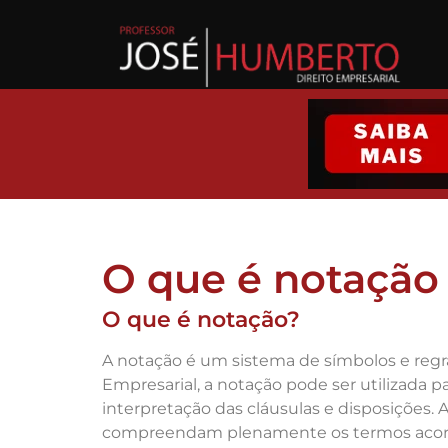
O que é notação
O que é notação?
A notação é um sistema de símbolos e regra
Empresarial, a notação pode ser utilizada p
interpretação das cláusulas e disposições. 
compreendam plenamente os termos acor