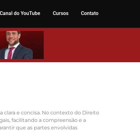
Canal do YouTube
Cursos
Contato
clara e concisa. No contexto do Direito
gais, facilitando a compreensão e a
rantir que as partes envolvidas