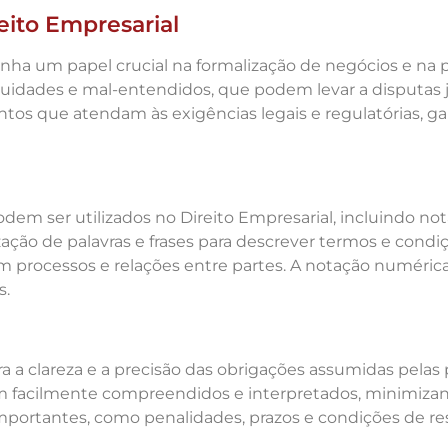
eito Empresarial
nha um papel crucial na formalização de negócios e na p
iguidades e mal-entendidos, que podem levar a disputas j
s que atendam às exigências legais e regulatórias, gara
dem ser utilizados no Direito Empresarial, incluindo not
ização de palavras e frases para descrever termos e cond
am processos e relações entre partes. A notação numérica
s.
a a clareza e a precisão das obrigações assumidas pelas 
 facilmente compreendidos e interpretados, minimizando 
 importantes, como penalidades, prazos e condições de re