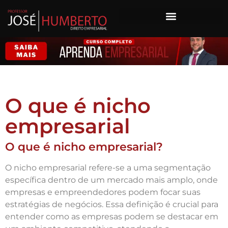
O que é nicho
empresarial
O que é nicho empresarial?
O nicho empresarial refere-se a uma segmentação
específica dentro de um mercado mais amplo, onde
empresas e empreendedores podem focar suas
estratégias de negócios. Essa definição é crucial para
entender como as empresas podem se destacar em