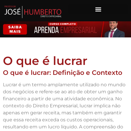
O que é lucrar
O que é lucrar: Definição e Contexto
Lucrar é um termo amplamente utilizado no mundo
dos negócios e refere-se ao ato de obter um ganho
financeiro a partir de uma atividade econômica. No
contexto do Direito Empresarial, lucrar implica não
apenas em gerar receita, mas também em garantir
que essa receita exceda os custos operacionais,
resultando em um lucro líquido. A compreensão do