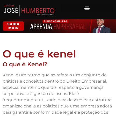
O que é kenel
O que é Kenel?
Kenel é um termo que se refere a um conjunto de
práticas e conceitos dentro do Direito Empresarial,
especialmente no que diz respeito à governança
corporativa e à gestão de riscos. Ele é
frequentemente utilizado para descrever a estrutura
organizacional e as políticas que uma empresa adota
para garantir a conformidade legal e a proteção dos