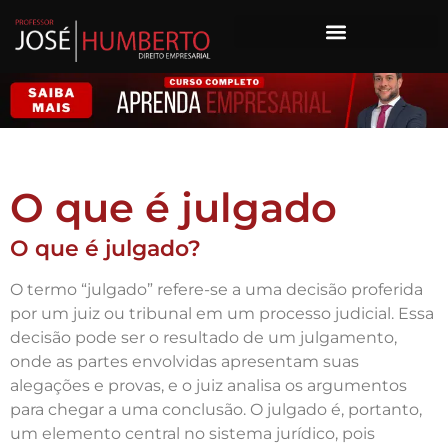
O que é julgado
O que é julgado?
O termo “julgado” refere-se a uma decisão proferida
por um juiz ou tribunal em um processo judicial. Essa
decisão pode ser o resultado de um julgamento,
onde as partes envolvidas apresentam suas
alegações e provas, e o juiz analisa os argumentos
para chegar a uma conclusão. O julgado é, portanto,
um elemento central no sistema jurídico, pois