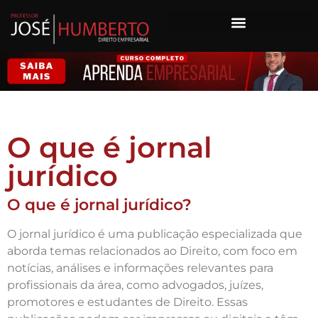
O que é jornal
jurídico
O que é jornal jurídico?
O jornal jurídico é uma publicação especializada que
aborda temas relacionados ao Direito, com foco em
notícias, análises e informações relevantes para
profissionais da área, como advogados, juízes,
promotores e estudantes de Direito. Essas