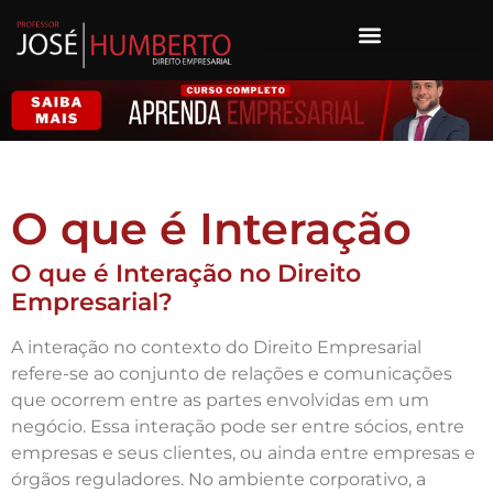
O que é Interação
O que é Interação no Direito
Empresarial?
A interação no contexto do Direito Empresarial
refere-se ao conjunto de relações e comunicações
que ocorrem entre as partes envolvidas em um
negócio. Essa interação pode ser entre sócios, entre
empresas e seus clientes, ou ainda entre empresas e
órgãos reguladores. No ambiente corporativo, a