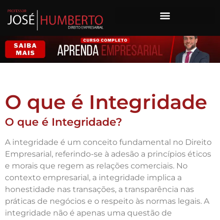
O que é Integridade
O que é Integridade?
A integridade é um conceito fundamental no Direito
Empresarial, referindo-se à adesão a princípios éticos
e morais que regem as relações comerciais. No
contexto empresarial, a integridade implica a
honestidade nas transações, a transparência nas
práticas de negócios e o respeito às normas legais. A
integridade não é apenas uma questão de