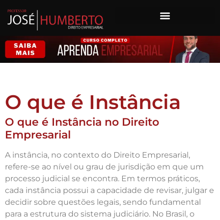
O que é Instância
O que é Instância no Direito
Empresarial
A instância, no contexto do Direito Empresarial,
refere-se ao nível ou grau de jurisdição em que um
processo judicial se encontra. Em termos práticos,
cada instância possui a capacidade de revisar, julgar e
decidir sobre questões legais, sendo fundamental
para a estrutura do sistema judiciário. No Brasil, o