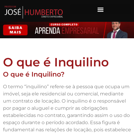
O que é Inquilino
O que é Inquilino?
O termo “inquilino” refere-se à pessoa que ocupa um
imóvel, seja ele residencial ou comercial, mediante
um contrato de locação. O inquilino é o responsável
por pagar o aluguel e cumprir as obrigações
estabelecidas no contrato, garantindo assim o uso do
espaço durante o período acordado. Essa figura é
fundamental nas relações de locação, pois estabelece