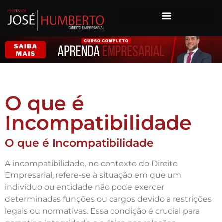
O que é
Incompatibilidade
O que é Incompatibilidade
A incompatibilidade, no contexto do Direito
Empresarial, refere-se à situação em que um
indivíduo ou entidade não pode exercer
determinadas funções ou cargos devido a restrições
legais ou normativas. Essa condição é crucial para