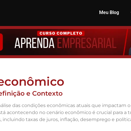
Meu Blog
 econômico
finição e Contexto
 análise das condições econômicas atuais que impacta
á acontecendo no cenário econômico é crucial para a t
 incluindo taxas de juros, inflação, desemprego e polí