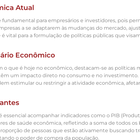
mica Atual
undamental para empresários e investidores, pois perm
s empresas a se adaptarem às mudanças do mercado, ajus
 é vital para a formulação de políticas públicas que vi
nário Econômico
am o que é hoje no econômico, destacam-se as políticas m
, têm um impacto direto no consumo e no investimento. D
dem estimular ou restringir a atividade econômica, afe
antes
é essencial acompanhar indicadores como o PIB (Produt
dores de saúde econômica, refletindo a soma de todos os
 proporção de pessoas que estão ativamente buscando tr
etando o poder de compra da população.