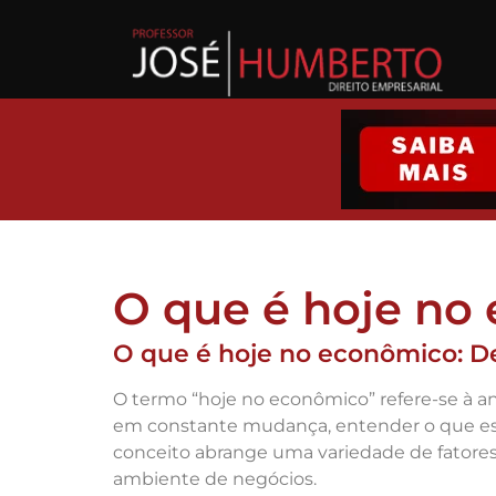
O que é hoje no
O que é hoje no econômico: De
O termo “hoje no econômico” refere-se à
em constante mudança, entender o que est
conceito abrange uma variedade de fatores,
ambiente de negócios.