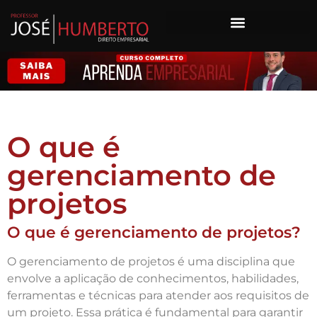
O que é
gerenciamento de
projetos
O que é gerenciamento de projetos?
O gerenciamento de projetos é uma disciplina que
envolve a aplicação de conhecimentos, habilidades,
ferramentas e técnicas para atender aos requisitos de
um projeto. Essa prática é fundamental para garantir