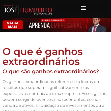
O que é ganhos
extraordinários
O que são ganhos extraordinários?
Os ganhos extraordinários referem-se a lucros ou
receitas que superam significativamente as
expectativas normais de uma empresa. Esses ganhos
podem surgir de eventos não recorrentes, como a
venda de ativos, a liquidação de investimentos ou a