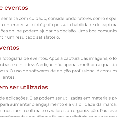
e eventos
er feita com cuidado, considerando fatores como experiên
ra entender se o fotógrafo possui a habilidade de captu
ções online podem ajudar na decisão. Uma boa comunica
tir um resultado satisfatório.
eventos
 fotografia de eventos. Após a captura das imagens, o fot
 contraste e nitidez. A edição não apenas melhora a qua
coesa. O uso de softwares de edição profissional é comum
lientes.
m ser utilizadas
 aplicações. Elas podem ser utilizadas em materiais pr
 para aumentar o engajamento e a visibilidade da marc
e mostram a cultura e os valores da organização. Para e
ransformadas em álbuns físicos ou digitais, que se torna