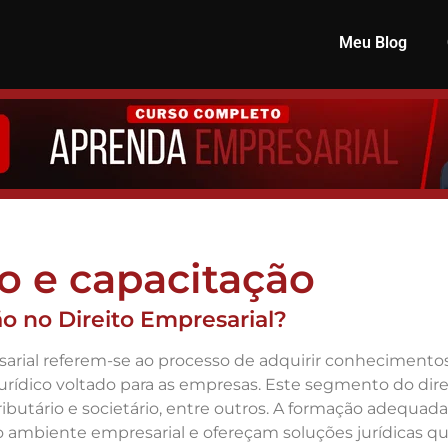
Meu Blog
o e capacitação
o no Direito Empresarial?
arial referem-se ao processo de adquirir conhecimentos
urídico voltado para as empresas. Este segmento do dire
 tributário e societário, entre outros. A formação adequa
ambiente empresarial e ofereçam soluções jurídicas q