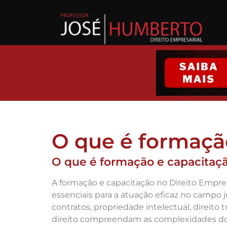
O que é formaçã
O que é formação e capacitaçã
A formação e capacitação no Direito Empres
essenciais para a atuação eficaz no campo j
contratos, propriedade intelectual, direito
direito compreendam as complexidades do 