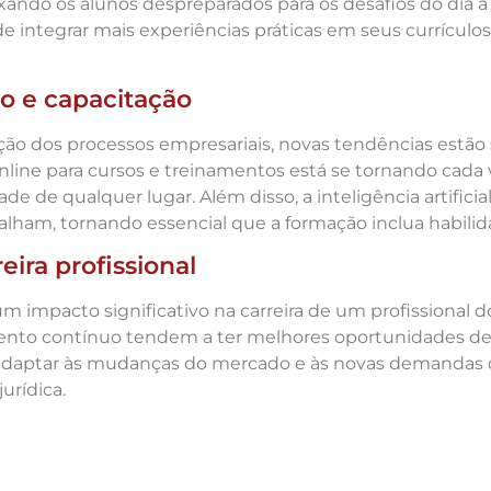
ndo os alunos despreparados para os desafios do dia a d
e integrar mais experiências práticas em seus currículo
o e capacitação
ação dos processos empresariais, novas tendências estã
 online para cursos e treinamentos está se tornando ca
e de qualquer lugar. Além disso, a inteligência artific
ham, tornando essencial que a formação inclua habilid
ira profissional
impacto significativo na carreira de um profissional d
to contínuo tendem a ter melhores oportunidades de e
se adaptar às mudanças do mercado e às novas demandas d
urídica.