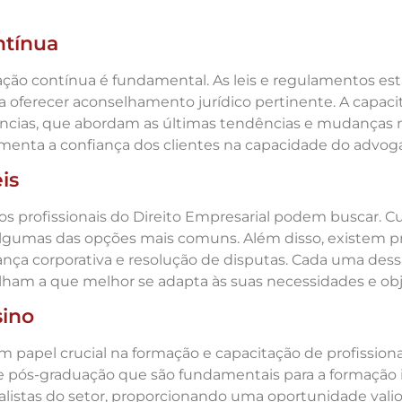
ntínua
ação contínua é fundamental. As leis e regulamentos es
ra oferecer aconselhamento jurídico pertinente. A capac
ências, que abordam as últimas tendências e mudanças na
enta a confiança dos clientes na capacidade do advog
is
os profissionais do Direito Empresarial podem buscar. C
algumas das opções mais comuns. Além disso, existem p
ça corporativa e resolução de disputas. Cada uma de
lham a que melhor se adapta às suas necessidades e obje
sino
apel crucial na formação e capacitação de profissionai
pós-graduação que são fundamentais para a formação ini
istas do setor, proporcionando uma oportunidade valio