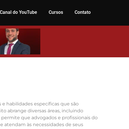
Canal do YouTube
Cursos
Contato
 e habilidades específicas que são
ito abrange diversas áreas, incluindo
da permite que advogados e profissionais do
ue atendam às necessidades de seus