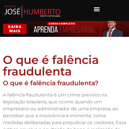
O que é falência
fraudulenta
O que é falência fraudulenta?
A falência fraudulenta é um crime previsto na
legislação brasileira, que ocorre quando um
empresário ou administrador de uma empresa, ao
perceber que a insolvência é iminente, toma
medidas deliberadas para prejudicar os credores. Essa