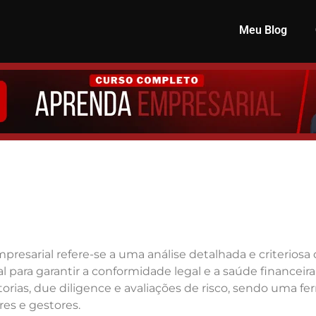
Meu Blog
resarial refere-se a uma análise detalhada e criterios
para garantir a conformidade legal e a saúde financei
torias, due diligence e avaliações de risco, sendo uma f
res e gestores.