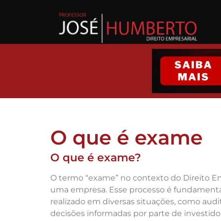
O que é exame
O que é exame?
O termo “exame” no contexto do Direito Emp
uma empresa. Esse processo é fundamental 
realizado em diversas situações, como audi
decisões informadas por parte de investido