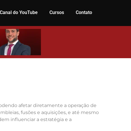
Canal do YouTube
Cursos
Contato
 podendo afetar diretamente a operação de
embleias, fusões e aquisições, e até mesmo
em influenciar a estratégia e a