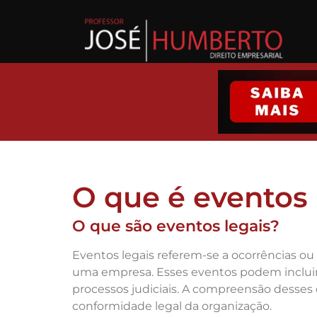
O que é eventos 
O que são eventos legais?
Eventos legais referem-se a ocorrências ou
uma empresa. Esses eventos podem incluir d
processos judiciais. A compreensão desses e
conformidade legal da organização.