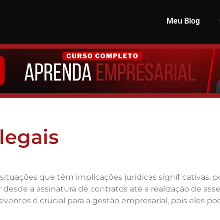
Meu Blog
legais
 situações que têm implicações jurídicas significativas,
esde a assinatura de contratos até a realização de ass
ventos é crucial para a gestão empresarial, pois eles pod