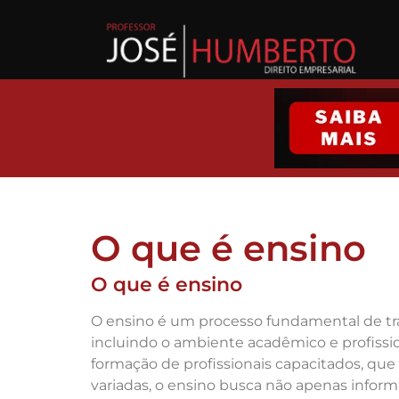
O que é ensino
O que é ensino
O ensino é um processo fundamental de tra
incluindo o ambiente acadêmico e profissio
formação de profissionais capacitados, qu
variadas, o ensino busca não apenas inform