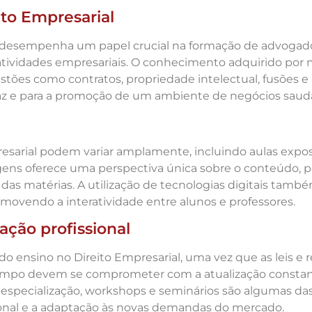
ito Empresarial
o desempenha um papel crucial na formação de advogado
tividades empresariais. O conhecimento adquirido por 
ões como contratos, propriedade intelectual, fusões e 
ficaz e para a promoção de um ambiente de negócios saud
sarial podem variar amplamente, incluindo aulas exposi
agens oferece uma perspectiva única sobre o conteúdo,
as matérias. A utilização de tecnologias digitais tam
movendo a interatividade entre alunos e professores.
ação profissional
do ensino no Direito Empresarial, uma vez que as leis 
campo devem se comprometer com a atualização consta
 especialização, workshops e seminários são algumas d
onal e a adaptação às novas demandas do mercado.