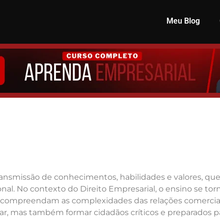
Meu Blog
nsmissão de conhecimentos, habilidades e valores, que o
nal. No contexto do Direito Empresarial, o ensino se tor
e compreendam as complexidades das relações comerciais
ar, mas também formar cidadãos críticos e preparados p