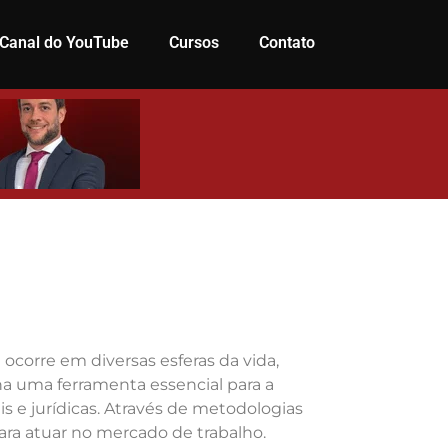
Canal do YouTube
Cursos
Contato
corre em diversas esferas da vida,
na uma ferramenta essencial para a
 e jurídicas. Através de metodologias
ara atuar no mercado de trabalho.