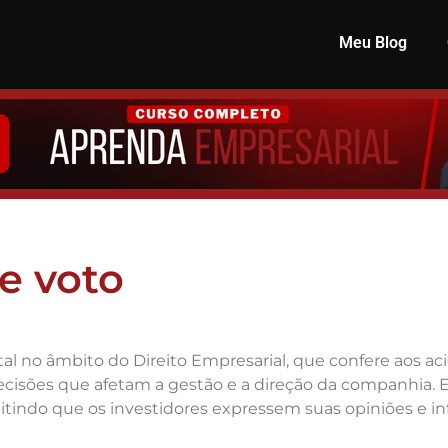
Meu Blog
de voto
al no âmbito do Direito Empresarial, que confere aos a
isões que afetam a gestão e a direção da companhia. Ess
itindo que os investidores expressem suas opiniões e i