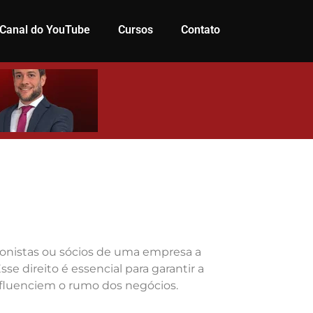
Canal do YouTube
Cursos
Contato
cionistas ou sócios de uma empresa a
e direito é essencial para garantir a
nfluenciem o rumo dos negócios.