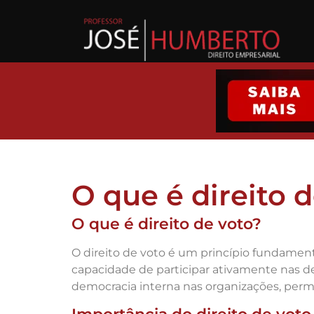
O que é direito 
O que é direito de voto?
O direito de voto é um princípio fundament
capacidade de participar ativamente nas dec
democracia interna nas organizações, perm