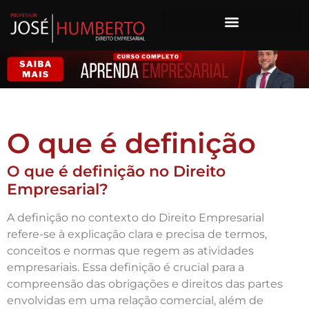
O que é definição
O que é definição no Direito
Empresarial?
A definição no contexto do Direito Empresarial
refere-se à explicação clara e precisa de termos,
conceitos e normas que regem as atividades
empresariais. Essa definição é crucial para a
compreensão das obrigações e direitos das partes
envolvidas em uma relação comercial, além de